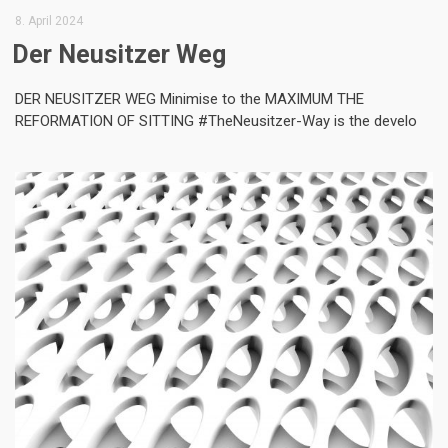
8. April 2024
Der Neusitzer Weg
DER NEUSITZER WEG Minimise to the MAXIMUM THE
REFORMATION OF SITTING #TheNeusitzer-Way is the develo