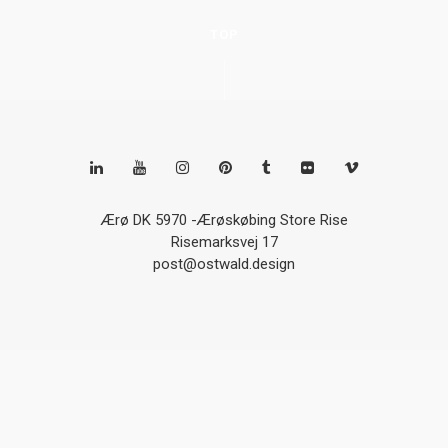
TOP
Ærø DK 5970 -Ærøskøbing Store Rise
Risemarksvej 17
post@ostwald.design