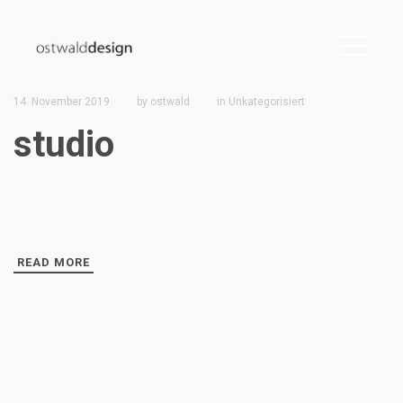
14. November 2019
by
ostwald
in
Unkategorisiert
studio
READ MORE