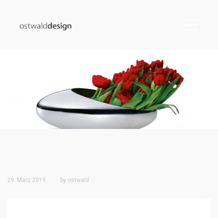
29. März 2019
by
ostwald